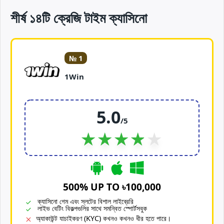
শীর্ষ ১৪টি ক্রেজি টাইম ক্যাসিনো
№ 1
1Win
5.0
/5
500% UP TO ৳100,000
ক্যাসিনো গেম এবং স্লটের বিশাল লাইব্রেরি
লাইভ বেটিং বিকল্পগুলির সাথে সমন্বিত স্পোর্টসবুক
অ্যাকাউন্ট যাচাইকরণ (KYC) কখনও কখনও ধীর হতে পারে।