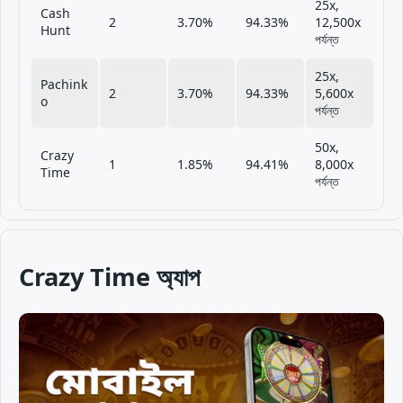
25x,
Cash
2
3.70%
94.33%
12,500x
Hunt
পর্যন্ত
25x,
Pachink
2
3.70%
94.33%
5,600x
o
পর্যন্ত
50x,
Crazy
1
1.85%
94.41%
8,000x
Time
পর্যন্ত
Crazy Time অ্যাপ