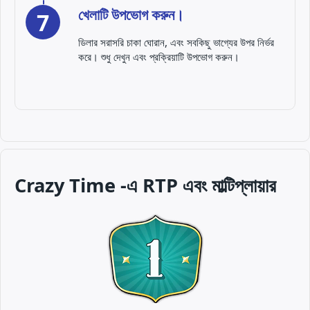
খেলাটি উপভোগ করুন।
7
ডিলার সরাসরি চাকা ঘোরান, এবং সবকিছু ভাগ্যের উপর নির্ভর
করে। শুধু দেখুন এবং প্রক্রিয়াটি উপভোগ করুন।
Crazy Time -এ RTP এবং মাল্টিপ্লায়ার