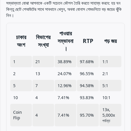
সম্ভাব্যতা বোঝা আপনাকে একটি সচেতন কৌশল তৈরি করতে সাহায্য করবে: হয় ঘন
কিন্তু ছোট পেআউটের সাথে সাবধানে খেলুন, অথবা বোনাস গেমগুলিতে বড় জয়ের ঝুঁকি
নিন।
পাওয়ার
চাকার
বিভাগের
সম্ভাবনা
RTP
গড় জয়
অংশ
সংখ্যা
।
1
21
38.89%
97.68%
1:1
2
13
24.07%
96.55%
2:1
5
7
12.96%
94.58%
5:1
10
4
7.41%
93.83%
10:1
13x,
Coin
4
7.41%
95.70%
5,000x
Flip
পর্যন্ত