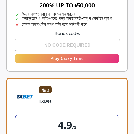
200% UP TO ৳50,000
উদার স্বাগত বোনাস এবং ঘন ঘন প্রচার
অ্যান্ড্রয়েড ও আইওএসের জন্য ব্যবহারকারী-বান্ধব মোবাইল অ্যাপ
বোনাস অফারগুলির সাথে বাজি ধরার শর্তাবলী থাকে।
Bonus code:
Play Crazy Time
№ 3
1xBet
4.9
/5