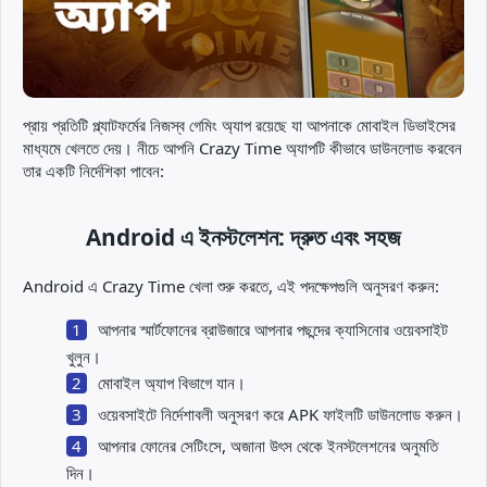
প্রায় প্রতিটি প্ল্যাটফর্মের নিজস্ব গেমিং অ্যাপ রয়েছে যা আপনাকে মোবাইল ডিভাইসের
মাধ্যমে খেলতে দেয়। নীচে আপনি Crazy Time অ্যাপটি কীভাবে ডাউনলোড করবেন
তার একটি নির্দেশিকা পাবেন:
Android এ ইনস্টলেশন: দ্রুত এবং সহজ
Android এ Crazy Time খেলা শুরু করতে, এই পদক্ষেপগুলি অনুসরণ করুন:
আপনার স্মার্টফোনের ব্রাউজারে আপনার পছন্দের ক্যাসিনোর ওয়েবসাইট
খুলুন।
মোবাইল অ্যাপ বিভাগে যান।
ওয়েবসাইটে নির্দেশাবলী অনুসরণ করে APK ফাইলটি ডাউনলোড করুন।
আপনার ফোনের সেটিংসে, অজানা উৎস থেকে ইনস্টলেশনের অনুমতি
দিন।