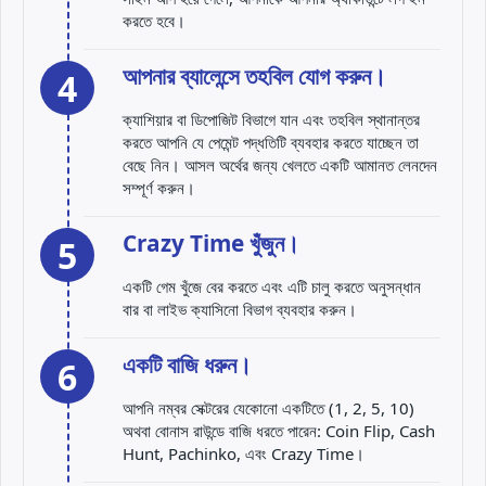
করতে হবে।
আপনার ব্যালেন্সে তহবিল যোগ করুন।
4
ক্যাশিয়ার বা ডিপোজিট বিভাগে যান এবং তহবিল স্থানান্তর
করতে আপনি যে পেমেন্ট পদ্ধতিটি ব্যবহার করতে যাচ্ছেন তা
বেছে নিন। আসল অর্থের জন্য খেলতে একটি আমানত লেনদেন
সম্পূর্ণ করুন।
Crazy Time খুঁজুন।
5
একটি গেম খুঁজে বের করতে এবং এটি চালু করতে অনুসন্ধান
বার বা লাইভ ক্যাসিনো বিভাগ ব্যবহার করুন।
একটি বাজি ধরুন।
6
আপনি নম্বর সেক্টরের যেকোনো একটিতে (1, 2, 5, 10)
অথবা বোনাস রাউন্ডে বাজি ধরতে পারেন: Coin Flip, Cash
Hunt, Pachinko, এবং Crazy Time।