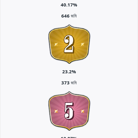
40.17%
646
জমি
23.2%
373
জমি