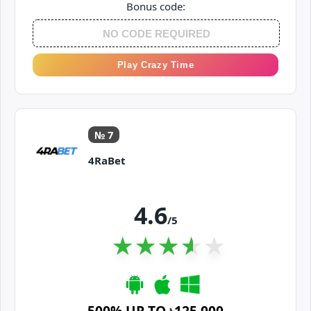
Bonus code:
Play Crazy Time
№ 7
4RaBet
4.6
/5
500% UP TO ৳125,000