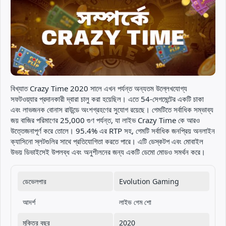
বিখ্যাত Crazy Time 2020 সালে এখন পর্যন্ত অন্যতম উল্লেখযোগ্য
সফটওয়্যার প্রদানকারী দ্বারা চালু করা হয়েছিল। এতে 54-সেগমেন্টের একটি চাকা
এবং লাভজনক বোনাস রাউন্ডে অংশগ্রহণের সুযোগ রয়েছে। গেমটিতে সর্বাধিক সম্ভাব্য
জয় বাজির পরিমাণের 25,000 গুণ পর্যন্ত, যা লাইভ Crazy Time কে আরও
উত্তেজনাপূর্ণ করে তোলে। 95.4% এর RTP সহ, গেমটি সর্বাধিক জনপ্রিয় অনলাইন
ক্যাসিনো স্লটগুলির সাথে প্রতিযোগিতা করতে পারে। এটি ডেস্কটপ এবং মোবাইল
উভয় ডিভাইসেই উপলব্ধ এবং অনুশীলনের জন্য একটি ডেমো মোডও সমর্থন করে।
ডেভেলপার
Evolution Gaming
আদর্শ
লাইভ গেম শো
মুক্তির বছর
2020