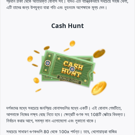
প্রধান চাকা থেকে অতিরিক্ত বোনাস সহ। যদিও এটি যান্ত্রিকভাবে সবচেয়ে সহজ খেলা,
এটি তাদের জন্য উপযুক্ত যারা গতি এবং ন্যূনতম অপেক্ষাকে মূল্য দেন।
Cash Hunt
দর্শকদের মধ্যে সবচেয়ে জনপ্রিয় বোনাসগুলির মধ্যে একটি। এই বোনাস গেমটিতে,
আপনাকে নিজের লক্ষ্য বেছে নিতে হবে। ক্ষেত্রটি গুণক সহ 108টি সেক্টরে বিভক্ত।
নির্বাচন করার আগে, সমস্ত মান এলোমেলো এবং লুকানো থাকে।
সবচেয়ে সাধারণ গুণকগুলি 80 থেকে 100x পর্যন্ত। তবে, খেলোয়াড়রা বাজির