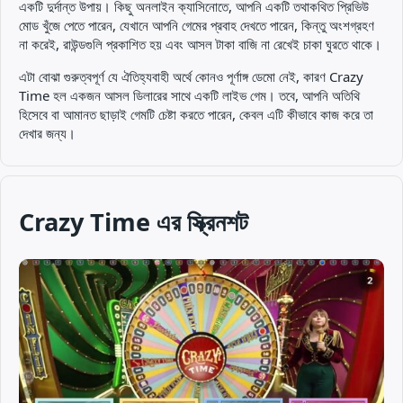
একটি দুর্দান্ত উপায়। কিছু অনলাইন ক্যাসিনোতে, আপনি একটি তথাকথিত প্রিভিউ
মোড খুঁজে পেতে পারেন, যেখানে আপনি গেমের প্রবাহ দেখতে পারেন, কিন্তু অংশগ্রহণ
না করেই, রাউন্ডগুলি প্রকাশিত হয় এবং আসল টাকা বাজি না রেখেই চাকা ঘুরতে থাকে।
এটা বোঝা গুরুত্বপূর্ণ যে ঐতিহ্যবাহী অর্থে কোনও পূর্ণাঙ্গ ডেমো নেই, কারণ Crazy
Time হল একজন আসল ডিলারের সাথে একটি লাইভ গেম। তবে, আপনি অতিথি
হিসেবে বা আমানত ছাড়াই গেমটি চেষ্টা করতে পারেন, কেবল এটি কীভাবে কাজ করে তা
দেখার জন্য।
Crazy Time এর স্ক্রিনশট