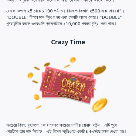
বেস গুণকগুলি x5 থেকে x100 পর্যন্ত। বিরল গুণকগুলি x500 এবং তার বেশি।
"DOUBLE" টিপলে মান দ্বিগুণ হয় এবং চাকাটি আবার ঘোরে। "DOUBLE"
পুনরাবৃত্তি করলে গুণকগুলি দ্রুতগতিতে x10,000 পর্যন্ত বৃদ্ধি পেতে পারে।
Crazy Time
সবচেয়ে বিরল, বৃহত্তম এবং সম্ভবত সবচেয়ে দর্শনীয় বোনাস রাউন্ড। এটি পুরো
গেমটিকে তার নাম দিয়েছে। এই বিশেষ স্টুডিওতে একটি 64-সেক্টর হুইল দেওয়া হয়।