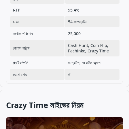
RTP
95,4%
চাকা
54-সেগমেন্টের
সর্বোচ্চ পরিশোধ
25,000
Cash Hunt, Coin Flip,
বোনাস রাউন্ড
Pachinko, Crazy Time
প্ল্যাটফর্মগুলি
ডেস্কটপ, মোবাইল অ্যাপ
ডেমো মোড
হাঁ
Crazy Time লাইভের নিয়ম