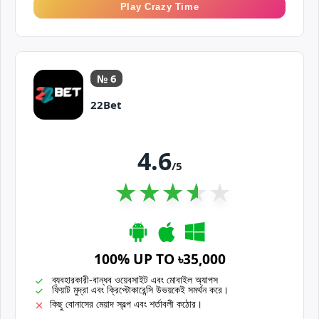
Play Crazy Time
№ 6
22Bet
4.6
/5
100% UP TO ৳35,000
ব্যবহারকারী-বান্ধব ওয়েবসাইট এবং মোবাইল অ্যাপস
ফিয়াট মুদ্রা এবং ক্রিপ্টোকারেন্সি উভয়কেই সমর্থন করে।
কিছু বোনাসের মেয়াদ স্বল্প এবং শর্তাবলী কঠোর।